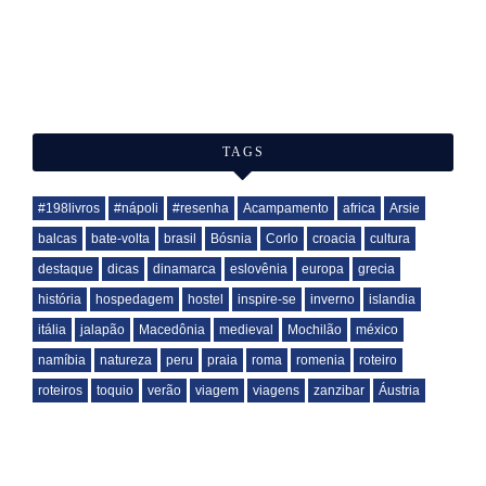
TAGS
#198livros
#nápoli
#resenha
Acampamento
africa
Arsie
balcas
bate-volta
brasil
Bósnia
Corlo
croacia
cultura
destaque
dicas
dinamarca
eslovênia
europa
grecia
história
hospedagem
hostel
inspire-se
inverno
islandia
itália
jalapão
Macedônia
medieval
Mochilão
méxico
namíbia
natureza
peru
praia
roma
romenia
roteiro
roteiros
toquio
verão
viagem
viagens
zanzibar
Áustria