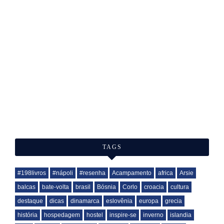
TAGS
#198livros
#nápoli
#resenha
Acampamento
africa
Arsie
balcas
bate-volta
brasil
Bósnia
Corlo
croacia
cultura
destaque
dicas
dinamarca
eslovênia
europa
grecia
história
hospedagem
hostel
inspire-se
inverno
islandia