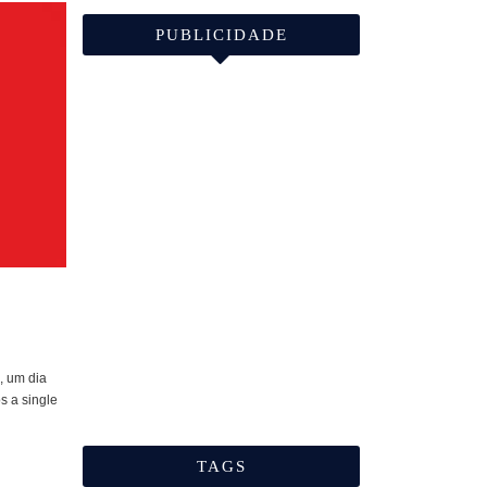
PUBLICIDADE
, um dia
s a single
TAGS