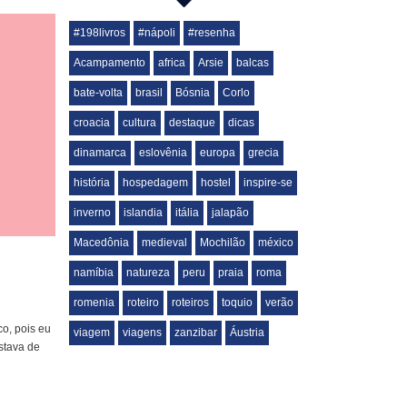
#198livros
#nápoli
#resenha
Acampamento
africa
Arsie
balcas
bate-volta
brasil
Bósnia
Corlo
croacia
cultura
destaque
dicas
dinamarca
eslovênia
europa
grecia
história
hospedagem
hostel
inspire-se
inverno
islandia
itália
jalapão
Macedônia
medieval
Mochilão
méxico
namíbia
natureza
peru
praia
roma
romenia
roteiro
roteiros
toquio
verão
o, pois eu
viagem
viagens
zanzibar
Áustria
estava de