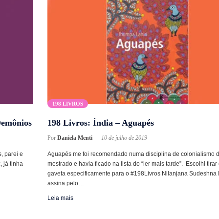
198 LIVROS
Demônios
198 Livros: Índia – Aguapés
Por
Daniela Menti
10 de julho de 2019
, parei e
Aguapés me foi recomendado numa disciplina de colonialismo 
 já tinha
mestrado e havia ficado na lista do “ler mais tarde”. Escolhi tirar
gaveta especificamente para o #198Livros Nilanjana Sudeshna L
assina pelo…
Leia mais