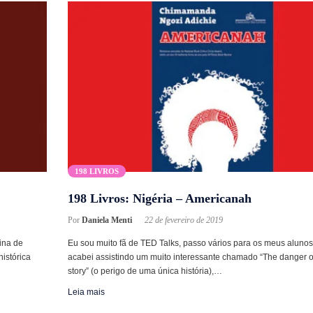
198 LIVROS
198 Livros: Nigéria – Americanah
Por
Daniela Menti
22 de fevereiro de 2019
ina de
Eu sou muito fã de TED Talks, passo vários para os meus alunos
histórica
acabei assistindo um muito interessante chamado “The danger o
story” (o perigo de uma única história),…
Leia mais