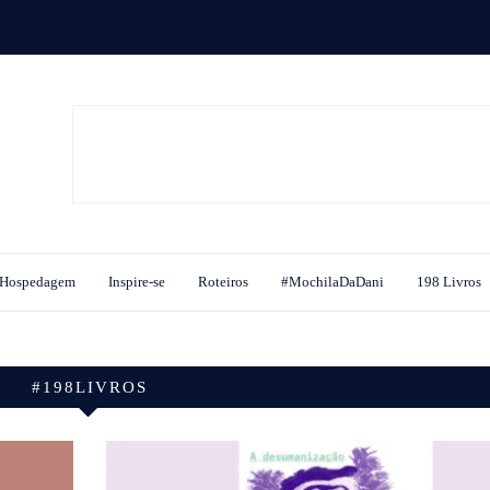
Hospedagem
Inspire-se
Roteiros
#MochilaDaDani
198 Livros
#198LIVROS