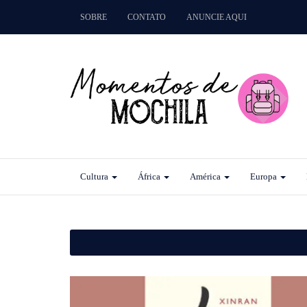
SOBRE
CONTATO
ANUNCIE AQUI
Cultura
África
América
Europa