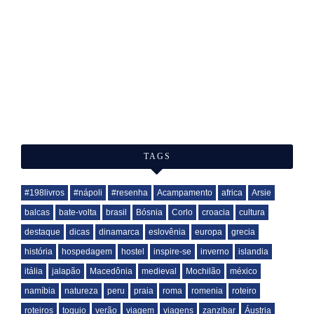
TAGS
#198livros
#nápoli
#resenha
Acampamento
africa
Arsie
balcas
bate-volta
brasil
Bósnia
Corlo
croacia
cultura
destaque
dicas
dinamarca
eslovênia
europa
grecia
história
hospedagem
hostel
inspire-se
inverno
islandia
itália
jalapão
Macedônia
medieval
Mochilão
méxico
namíbia
natureza
peru
praia
roma
romenia
roteiro
roteiros
toquio
verão
viagem
viagens
zanzibar
Áustria