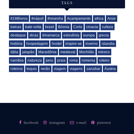
TAGS
#198livros
#nápoli
#resenha
Acampamento
africa
Arsie
balcas
bate-volta
brasil
Bósnia
Corlo
croacia
cultura
destaque
dicas
dinamarca
eslovênia
europa
grecia
história
hospedagem
hostel
inspire-se
inverno
islandia
itália
jalapão
Macedônia
medieval
Mochilão
méxico
namíbia
natureza
peru
praia
roma
romenia
roteiro
roteiros
toquio
verão
viagem
viagens
zanzibar
Áustria
facebook
instagram
e-mail
pinterest