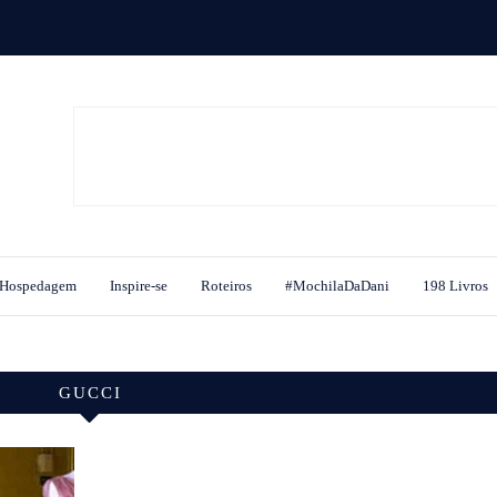
Hospedagem
Inspire-se
Roteiros
#MochilaDaDani
198 Livros
GUCCI