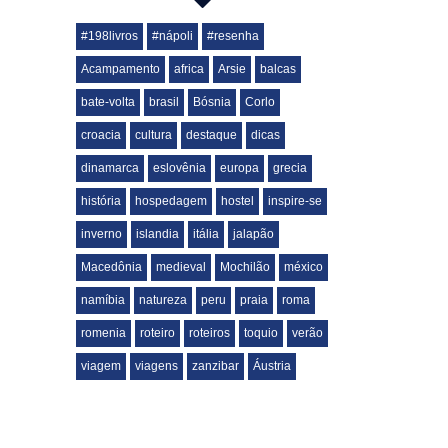
#198livros
#nápoli
#resenha
Acampamento
africa
Arsie
balcas
bate-volta
brasil
Bósnia
Corlo
croacia
cultura
destaque
dicas
dinamarca
eslovênia
europa
grecia
história
hospedagem
hostel
inspire-se
inverno
islandia
itália
jalapão
Macedônia
medieval
Mochilão
méxico
namíbia
natureza
peru
praia
roma
romenia
roteiro
roteiros
toquio
verão
viagem
viagens
zanzibar
Áustria