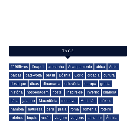
TAGS
#198livros
#nápoli
#resenha
Acampamento
africa
Arsie
balcas
bate-volta
brasil
Bósnia
Corlo
croacia
cultura
destaque
dicas
dinamarca
eslovênia
europa
grecia
história
hospedagem
hostel
inspire-se
inverno
islandia
itália
jalapão
Macedônia
medieval
Mochilão
méxico
namíbia
natureza
peru
praia
roma
romenia
roteiro
roteiros
toquio
verão
viagem
viagens
zanzibar
Áustria