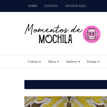
SOBRE
CONTATO
ANUNCIE AQUI
Cultura
África
América
Europa