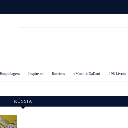
Hospedagem
Inspire-se
Roteiros
#MochilaDaDani
198 Livros
RÚSSIA