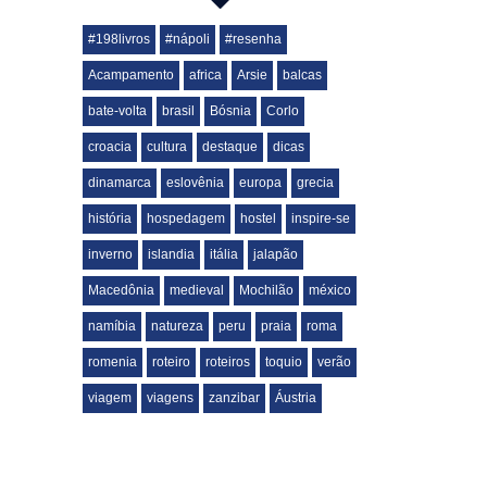
#198livros
#nápoli
#resenha
Acampamento
africa
Arsie
balcas
bate-volta
brasil
Bósnia
Corlo
croacia
cultura
destaque
dicas
dinamarca
eslovênia
europa
grecia
história
hospedagem
hostel
inspire-se
inverno
islandia
itália
jalapão
Macedônia
medieval
Mochilão
méxico
namíbia
natureza
peru
praia
roma
romenia
roteiro
roteiros
toquio
verão
viagem
viagens
zanzibar
Áustria