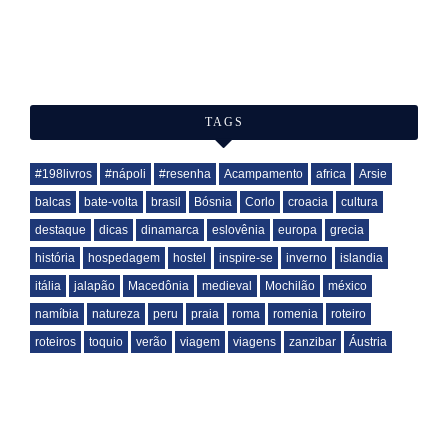
TAGS
#198livros
#nápoli
#resenha
Acampamento
africa
Arsie
balcas
bate-volta
brasil
Bósnia
Corlo
croacia
cultura
destaque
dicas
dinamarca
eslovênia
europa
grecia
história
hospedagem
hostel
inspire-se
inverno
islandia
itália
jalapão
Macedônia
medieval
Mochilão
méxico
namíbia
natureza
peru
praia
roma
romenia
roteiro
roteiros
toquio
verão
viagem
viagens
zanzibar
Áustria