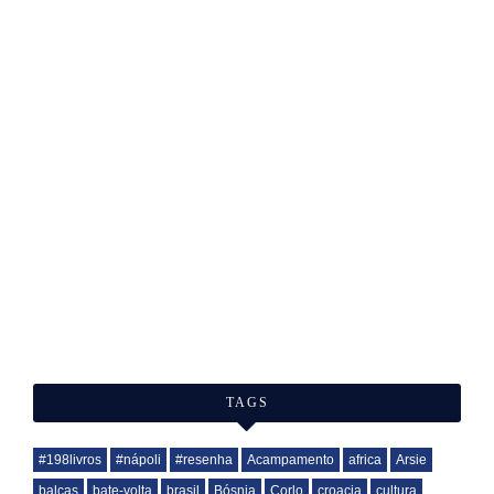
TAGS
#198livros
#nápoli
#resenha
Acampamento
africa
Arsie
balcas
bate-volta
brasil
Bósnia
Corlo
croacia
cultura