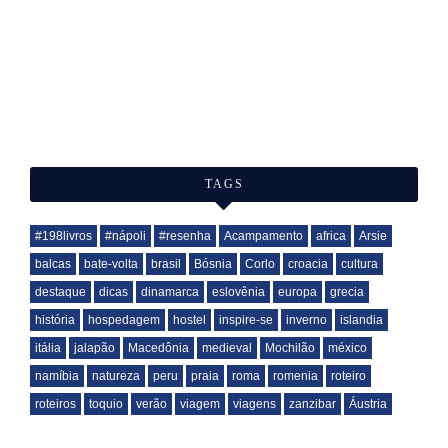
TAGS
#198livros
#nápoli
#resenha
Acampamento
africa
Arsie
balcas
bate-volta
brasil
Bósnia
Corlo
croacia
cultura
destaque
dicas
dinamarca
eslovênia
europa
grecia
história
hospedagem
hostel
inspire-se
inverno
islandia
itália
jalapão
Macedônia
medieval
Mochilão
méxico
namíbia
natureza
peru
praia
roma
romenia
roteiro
roteiros
toquio
verão
viagem
viagens
zanzibar
Áustria