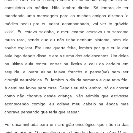
consultório da médica. Não lembro direito. Só lembro de ter
mandando uma mensagem para as minhas amigas dizendo “a
médica pediu pra eu voltar acompanhada, vai ver to grávida
kkkk”. Eu estava sozinha, e meu exame acusava um sarcoma
muito raro, sendo que eu não tinha nenhum sintoma, nem ela
soube explicar. Era uma quarta feira, lembro por que eu ia dar
aula logo depois disso, e era a turma dos adolescentes. Um deles
na última aula tentou entrar na lixeira e caiu da cadeira em
seguida, a outra aluna falava francês e pensa(va) sem ser
cirurgiã neurológica. Eu lembro o dia da semana e que tava frio.
A cami me levou para casa. Depois eu não lembro, só de chorar
como não chorava desde criança. Não admitia que estivesse
acontecendo comigo, eu odiava meu cabelo na época mas
chorava pensando que teria que raspar.
Fui encaminhada para um cirurgião oncológico que não ria das
minhas piadas. O consultório era cheio de idosos, e a Ana Maria