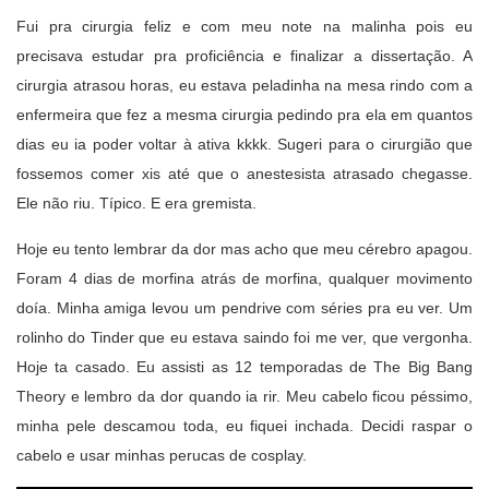
Fui pra cirurgia feliz e com meu note na malinha pois eu
precisava estudar pra proficiência e finalizar a dissertação. A
cirurgia atrasou horas, eu estava peladinha na mesa rindo com a
enfermeira que fez a mesma cirurgia pedindo pra ela em quantos
dias eu ia poder voltar à ativa kkkk. Sugeri para o cirurgião que
fossemos comer xis até que o anestesista atrasado chegasse.
Ele não riu. Típico. E era gremista.
Hoje eu tento lembrar da dor mas acho que meu cérebro apagou.
Foram 4 dias de morfina atrás de morfina, qualquer movimento
doía. Minha amiga levou um pendrive com séries pra eu ver. Um
rolinho do Tinder que eu estava saindo foi me ver, que vergonha.
Hoje ta casado. Eu assisti as 12 temporadas de The Big Bang
Theory e lembro da dor quando ia rir. Meu cabelo ficou péssimo,
minha pele descamou toda, eu fiquei inchada. Decidi raspar o
cabelo e usar minhas perucas de cosplay.