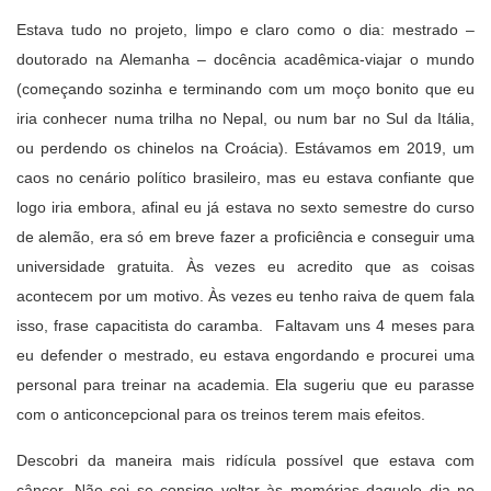
Estava tudo no projeto, limpo e claro como o dia: mestrado –
doutorado na Alemanha – docência acadêmica-viajar o mundo
(começando sozinha e terminando com um moço bonito que eu
iria conhecer numa trilha no Nepal, ou num bar no Sul da Itália,
ou perdendo os chinelos na Croácia). Estávamos em 2019, um
caos no cenário político brasileiro, mas eu estava confiante que
logo iria embora, afinal eu já estava no sexto semestre do curso
de alemão, era só em breve fazer a proficiência e conseguir uma
universidade gratuita. Às vezes eu acredito que as coisas
acontecem por um motivo. Às vezes eu tenho raiva de quem fala
isso, frase capacitista do caramba. Faltavam uns 4 meses para
eu defender o mestrado, eu estava engordando e procurei uma
personal para treinar na academia. Ela sugeriu que eu parasse
com o anticoncepcional para os treinos terem mais efeitos.
Descobri da maneira mais ridícula possível que estava com
câncer. Não sei se consigo voltar às memórias daquele dia no