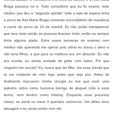
Braga passava na tv. Todo consultório que eu fiz exame, todo
médico que deu a “segunda opinião” toda a sala de espera tinha
a porra da Ana Maria Braga comendo escondidinho de mandioca
e carne de porco as 10 da manhã. Eu não podia transparecer
que tava triste senão as pessoas ficariam triste, então eu sempre
tinha alguma piada. Entre essas semanas de exames com
médico não querendo me operar pois afinal eu tiraria o útero e
não teria filhos, o que para os médicos era um absurdo. Eu não
era ouvida, eu sentia vontade de gritar com todos. Por que
ninguém me escuta? Eu nunca quis ter filho, tira essa merda que
tá me matando de mim logo antes que seja pior. Antes de
finalmente marcarem minha cirurgia eu tive que ouvir uma
palestra sobre como funciona barriga de aluguel (não é esse
termo, nem lembro como chama). Enquanto esse processo
rolava, eu perdi os meus 3 queridos cachorros. Um deles virou
tatuagem e eu ainda sonho com ele.