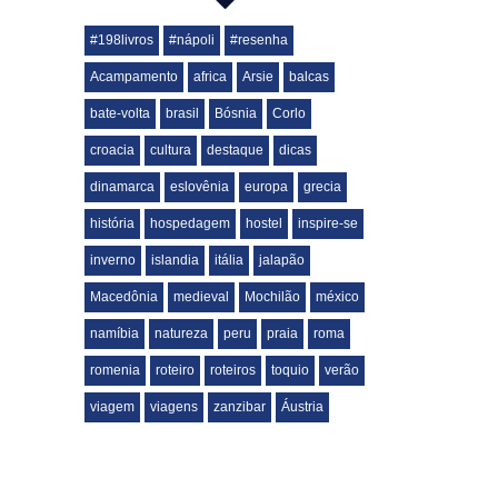
#198livros
#nápoli
#resenha
Acampamento
africa
Arsie
balcas
bate-volta
brasil
Bósnia
Corlo
croacia
cultura
destaque
dicas
dinamarca
eslovênia
europa
grecia
história
hospedagem
hostel
inspire-se
inverno
islandia
itália
jalapão
Macedônia
medieval
Mochilão
méxico
namíbia
natureza
peru
praia
roma
romenia
roteiro
roteiros
toquio
verão
viagem
viagens
zanzibar
Áustria