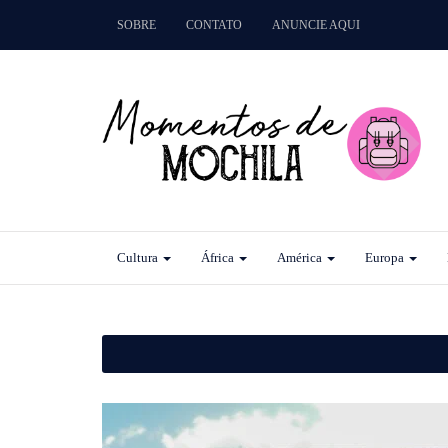
SOBRE
CONTATO
ANUNCIE AQUI
Cultura
África
América
Europa