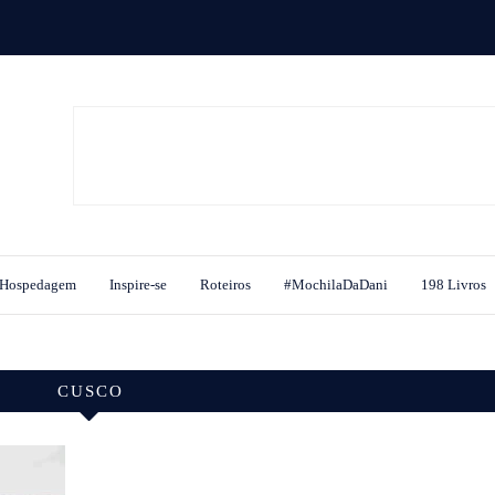
Hospedagem
Inspire-se
Roteiros
#MochilaDaDani
198 Livros
CUSCO