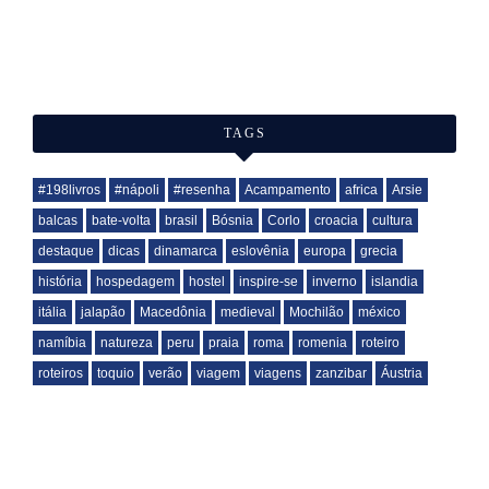
TAGS
#198livros
#nápoli
#resenha
Acampamento
africa
Arsie
balcas
bate-volta
brasil
Bósnia
Corlo
croacia
cultura
destaque
dicas
dinamarca
eslovênia
europa
grecia
história
hospedagem
hostel
inspire-se
inverno
islandia
itália
jalapão
Macedônia
medieval
Mochilão
méxico
namíbia
natureza
peru
praia
roma
romenia
roteiro
roteiros
toquio
verão
viagem
viagens
zanzibar
Áustria