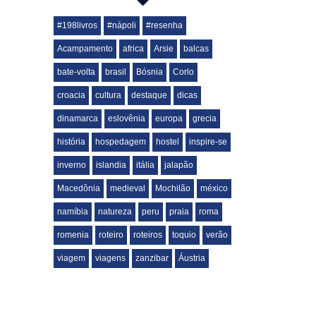
#198livros
#nápoli
#resenha
Acampamento
africa
Arsie
balcas
bate-volta
brasil
Bósnia
Corlo
croacia
cultura
destaque
dicas
dinamarca
eslovênia
europa
grecia
história
hospedagem
hostel
inspire-se
inverno
islandia
itália
jalapão
Macedônia
medieval
Mochilão
méxico
namíbia
natureza
peru
praia
roma
romenia
roteiro
roteiros
toquio
verão
viagem
viagens
zanzibar
Áustria