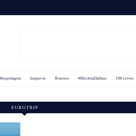
Hospedagem
Inspire-se
Roteiros
#MochilaDaDani
198 Livros
EUROTRIP