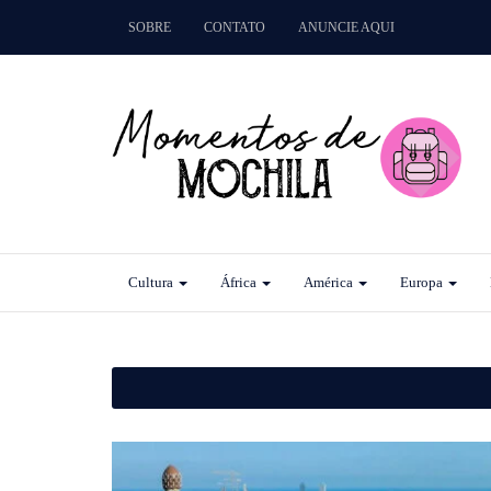
SOBRE
CONTATO
ANUNCIE AQUI
Cultura
África
América
Europa