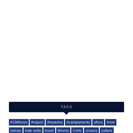
TAGS
#198livros
#nápoli
#resenha
Acampamento
africa
Arsie
balcas
bate-volta
brasil
Bósnia
Corlo
croacia
cultura