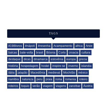
TAGS
#198livros
#nápoli
#resenha
Acampamento
africa
Arsie
balcas
bate-volta
brasil
Bósnia
Corlo
croacia
cultura
destaque
dicas
dinamarca
eslovênia
europa
grecia
história
hospedagem
hostel
inspire-se
inverno
islandia
itália
jalapão
Macedônia
medieval
Mochilão
méxico
namíbia
natureza
peru
praia
roma
romenia
roteiro
roteiros
toquio
verão
viagem
viagens
zanzibar
Áustria