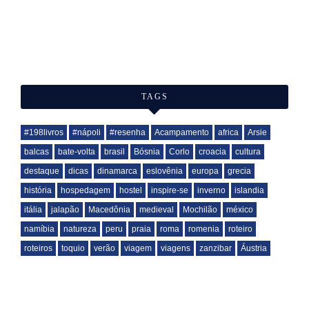
TAGS
#198livros
#nápoli
#resenha
Acampamento
africa
Arsie
balcas
bate-volta
brasil
Bósnia
Corlo
croacia
cultura
destaque
dicas
dinamarca
eslovênia
europa
grecia
história
hospedagem
hostel
inspire-se
inverno
islandia
itália
jalapão
Macedônia
medieval
Mochilão
méxico
namíbia
natureza
peru
praia
roma
romenia
roteiro
roteiros
toquio
verão
viagem
viagens
zanzibar
Áustria