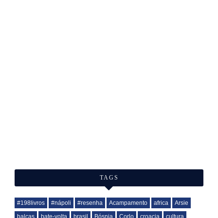
TAGS
#198livros
#nápoli
#resenha
Acampamento
africa
Arsie
balcas
bate-volta
brasil
Bósnia
Corlo
croacia
cultura