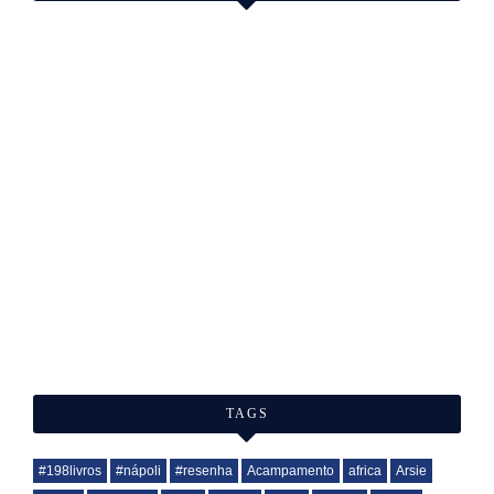
TAGS
#198livros
#nápoli
#resenha
Acampamento
africa
Arsie