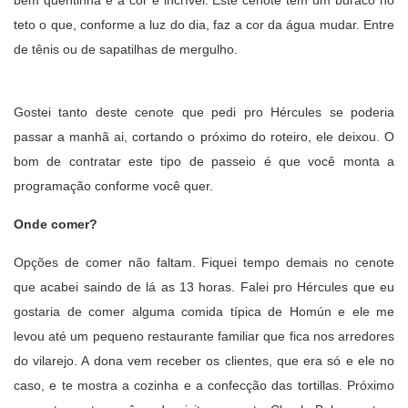
bem quentinha e a cor é incrível. Este cenote tem um buraco no
teto o que, conforme a luz do dia, faz a cor da água mudar. Entre
de tênis ou de sapatilhas de mergulho.
Gostei tanto deste cenote que pedi pro Hércules se poderia
passar a manhã ai, cortando o próximo do roteiro, ele deixou. O
bom de contratar este tipo de passeio é que você monta a
programação conforme você quer.
Onde comer?
Opções de comer não faltam. Fiquei tempo demais no cenote
que acabei saindo de lá as 13 horas. Falei pro Hércules que eu
gostaria de comer alguma comida típica de Homún e ele me
levou até um pequeno restaurante familiar que fica nos arredores
do vilarejo. A dona vem receber os clientes, que era só e ele no
caso, e te mostra a cozinha e a confecção das tortillas. Próximo