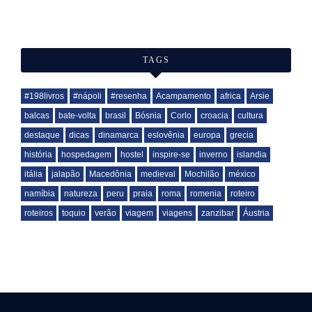
TAGS
#198livros
#nápoli
#resenha
Acampamento
africa
Arsie
balcas
bate-volta
brasil
Bósnia
Corlo
croacia
cultura
destaque
dicas
dinamarca
eslovênia
europa
grecia
história
hospedagem
hostel
inspire-se
inverno
islandia
itália
jalapão
Macedônia
medieval
Mochilão
méxico
namíbia
natureza
peru
praia
roma
romenia
roteiro
roteiros
toquio
verão
viagem
viagens
zanzibar
Áustria