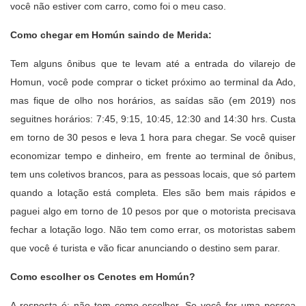
você não estiver com carro, como foi o meu caso.
Como chegar em Homún saindo de Merida:
Tem alguns ônibus que te levam até a entrada do vilarejo de
Homun, você pode comprar o ticket próximo ao terminal da Ado,
mas fique de olho nos horários, as saídas são (em 2019) nos
seguitnes horários: 7:45, 9:15, 10:45, 12:30 and 14:30 hrs. Custa
em torno de 30 pesos e leva 1 hora para chegar. Se você quiser
economizar tempo e dinheiro, em frente ao terminal de ônibus,
tem uns coletivos brancos, para as pessoas locais, que só partem
quando a lotação está completa. Eles são bem mais rápidos e
paguei algo em torno de 10 pesos por que o motorista precisava
fechar a lotação logo. Não tem como errar, os motoristas sabem
que você é turista e vão ficar anunciando o destino sem parar.
Como escolher os Cenotes em Homún?
A resposta é: não tem como escolher. Se você for uma pessoa