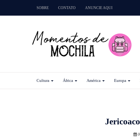
SOBRE
CONTATO
ANUNCIE AQUI
Cultura
África
América
Europa
Jericoac
0