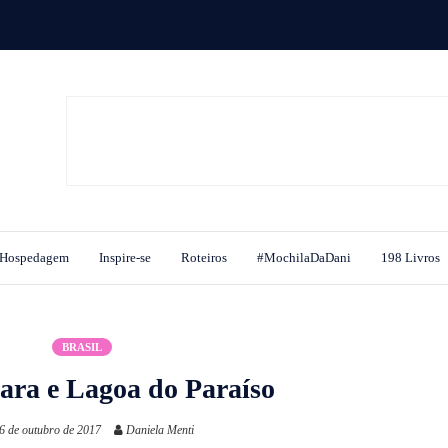
Hospedagem
Inspire-se
Roteiros
#MochilaDaDani
198 Livros
BRASIL
oara e Lagoa do Paraíso
6 de outubro de 2017
Daniela Menti