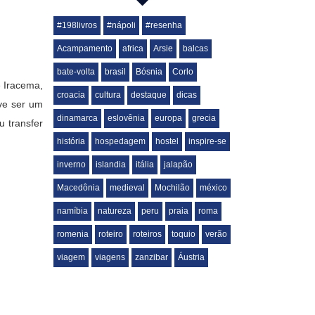
#198livros
#nápoli
#resenha
Acampamento
africa
Arsie
balcas
bate-volta
brasil
Bósnia
Corlo
e Iracema,
croacia
cultura
destaque
dicas
eve ser um
dinamarca
eslovênia
europa
grecia
u transfer
história
hospedagem
hostel
inspire-se
inverno
islandia
itália
jalapão
Macedônia
medieval
Mochilão
méxico
namíbia
natureza
peru
praia
roma
romenia
roteiro
roteiros
toquio
verão
viagem
viagens
zanzibar
Áustria