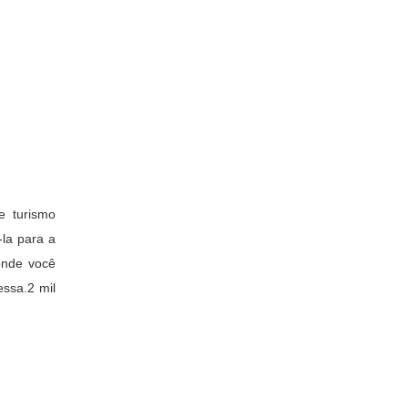
e turismo
-la para a
 onde você
essa.2 mil