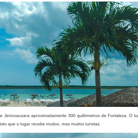
a de Jericoacoara aproximadamente 300 quilômetros de Fortaleza. O l
isto que o lugar recebe muitos, mas muitos turistas.